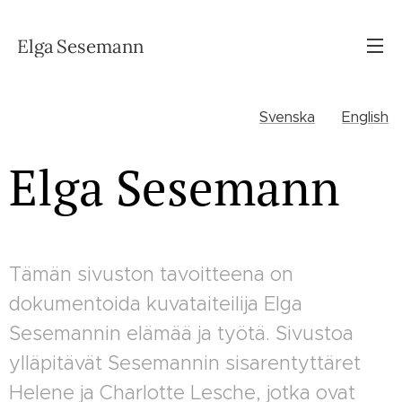
Elga
Sesemann
Svenska
English
Elga Sesemann
Tämän sivuston tavoitteena on
dokumentoida kuvataiteilija Elga
Sesemannin elämää ja työtä. Sivustoa
ylläpitävät Sesemannin sisarentyttäret
Helene ja Charlotte Lesche, jotka ovat