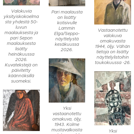
Valokuvia
Pari maalausta
yksityiskokoelma
on lisätty
sta yhdestä 50-
kotisivulle
luvun
Lammin
Vastaanotettu
maalauksesta ja
Elga/Seppo-
valokuva
pari Sepon
näyttelystä
omakuvasta
maalauksesta
kesäkuussa
1944, öljy. Vähän
lisätty
2026.
tietoja on lisätty
heinäkuussa
näyttelylistoihin
2026.
toukokuussa -26.
Kuvatekstejä on
päivitetty
käännöksillä
suomeksi.
Yksi
vastaanotettu
omakuva, öljy,
1943. Kolme
mustavalkoista
Yksi