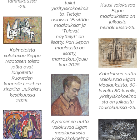
tammikuussa
tullut
Kuusi valokuvaa
-26.
yksityiskokoelmis
Elgan
ta. Tietoja
maalauksista on
osioissa "Etsitään
julkaistu
maalauksia" ja
heinäkuussa-25.
"Tulevat
näyttelyt" on
lisätty. Pari Sepon
maalausta on
Kolmetoista
lisätty,
valokuvaa Seppo
marraskuu/joulu
Näätäsen töistä
kuu 2025.
jotka ovat
lahjoitettu
Kahdeksan uutta
Ruoveden
valokuvaa Elgan
kunnalle Leschen
Maalauksista, 60-
sisarilta. Julkaistu
luvulta 80-luvulle,
kesäkuussa
yksityiskokoelma
2025.
sta on julkaistu
toukokuussa -25.
Kymmenen uutta
valokuvaa Elgan
maalausksista
yksityiskokoelma