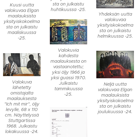
sta on julkaistu
Kuusi uutta
huhtikuussa -25.
valokuvaa Elgan
Yhdeksän uutta
maalauksista
valokuvaa
yksityiskokoelma
yksityiskokoelma
sta on julkaistu
sta on julkaistu
maaliskuussa
helmikuussa -25.
-25.
Valokuvia
kahdesta
maalauksesta on
vastaanotettu;
yksi öljy 1966 ja
yksi guassi 1970.
Valokuva
Julkaistu
Neljä uutta
lähetetty
tammikuussa
valokuvaa Elgan
omistajalta
-25.
maalauksista
maalauksesta
yksityiskokoelma
"Ich mit mir", öljy
sta on julkaistu
levylle, 68 x 110
joulukuussa -24.
cm. Näyttelyssä
Stuttgartissa
1968. Julkaistu
lokakuussa -24.