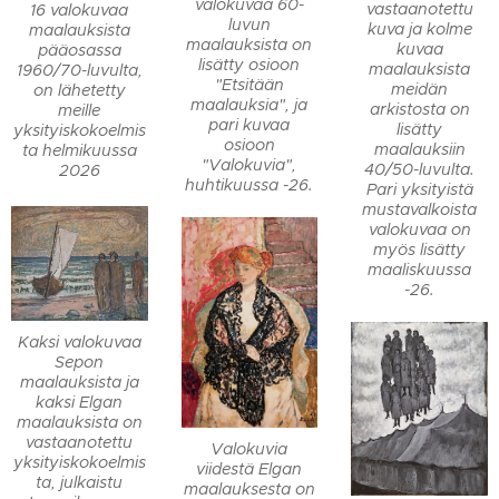
valokuvaa 60-
vastaanotettu
16 valokuvaa
luvun
kuva ja kolme
maalauksista
maalauksista on
kuvaa
pääosassa
lisätty osioon
maalauksista
1960/70-luvulta,
"Etsitään
meidän
on lähetetty
maalauksia", ja
arkistosta on
meille
pari kuvaa
lisätty
yksityiskokoelmis
osioon
maalauksiin
ta helmikuussa
"Valokuvia",
40/50-luvulta.
2026
huhtikuussa -26.
Pari yksityistä
mustavalkoista
valokuvaa on
myös lisätty
maaliskuussa
-26.
Kaksi valokuvaa
Sepon
maalauksista ja
kaksi Elgan
maalauksista on
vastaanotettu
Valokuvia
yksityiskokoelmis
viidestä Elgan
ta, julkaistu
maalauksesta on