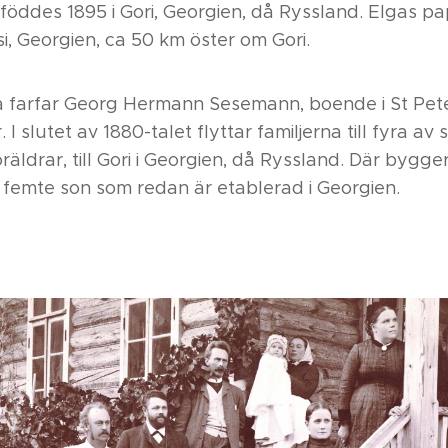
öddes 1895 i Gori, Georgien, då Ryssland. Elgas p
lisi, Georgien, ca 50 km öster om Gori.
arfar Georg Hermann Sesemann, boende i St Pete
 I slutet av 1880-talet flyttar familjerna till fyra av
äldrar, till Gori i Georgien, då Ryssland. Där bygg
femte son som redan är etablerad i Georgien.