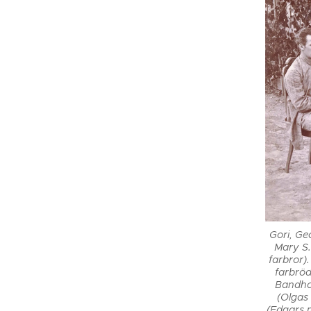
Gori, Ge
Mary S.
farbror)
farbröde
Bandhol
(Olgas
(Edgars m