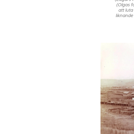
(Olgas f
att luta
liknande