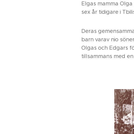
Elgas mamma Olga f
sex år tidigare i Tbi
Deras gemensamma f
barn varav nio söner.
Olgas och Edgars för
tillsammans med en 