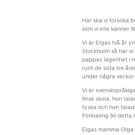
Här ska vi försöka 
som vi inte känner ti
Vi är Elgas två år y
Stockholm så har vi 
pappas lägenhet i He
runt de sista tre åre
under några veckor v
Vi är svenskspråkiga
finsk skola, hon tal
tyska och hon talad
Förklaring till detta 
Elgas mamma Olga oc