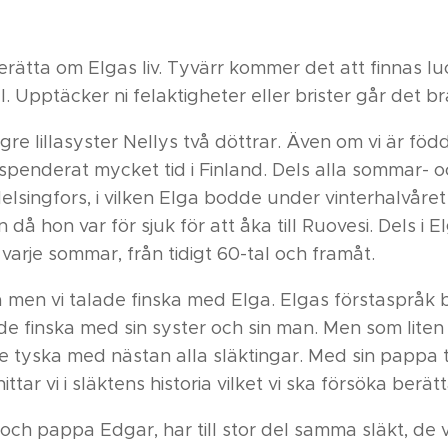
berätta om Elgas liv. Tyvärr kommer det att finnas 
ll. Upptäcker ni felaktigheter eller brister går det b
ngre lillasyster Nellys två döttrar. Även om vi är f
spenderat mycket tid i Finland. Dels alla sommar- och
lsingfors, i vilken Elga bodde under vinterhalvåret
n då hon var för sjuk för att åka till Ruovesi. Dels i 
arje sommar, från tidigt 60-tal och framåt.
 men vi talade finska med Elga. Elgas förstaspråk bl
ade finska med sin syster och sin man. Men som liten
e tyska med nästan alla släktingar. Med sin pappa 
hittar vi i släktens historia vilket vi ska försöka berätt
h pappa Edgar, har till stor del samma släkt, de v