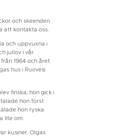
luckor och skeenden
ra att kontakta oss.
ödda och uppvuxna i
 jullov i vår
 från 1964 och året
Elgas hus i Ruovesi
ev finska, hon gick i
 talade hon först
talade hon ryska.
a lite om.
ar kusiner. Olgas