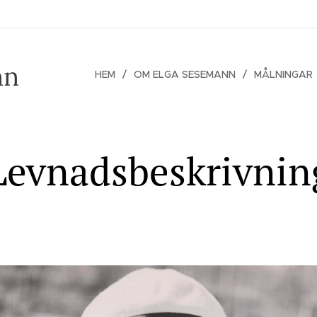
nn
HEM
OM ELGA SESEMANN
MÅLNINGAR
Levnadsbeskrivnin