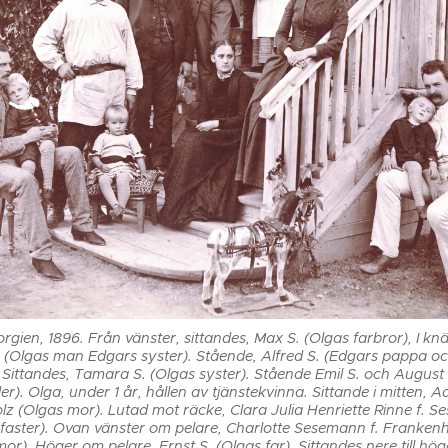
orgien, 1896. Från vänster, sittandes, Max S. (Olgas farbror), I kn
 (Olgas man Edgars syster). Stående, Alfred S. (Edgars pappa o
. Sittandes, Tamara S. (Olgas syster). Stående Emil S. och August 
r). Olga, under 1 år, hållen av tjänstekvinna. Sittande i mitten, Ad
z (Olgas mor). Lutad mot räcke, Clara Julia Henriette Rinne f. 
 faster). Ovan vänster om pelare, Charlotte Sesemann f. Franken
or). Höger om pelare, Ernst S. (Olgas far). Sittandes nere till höge