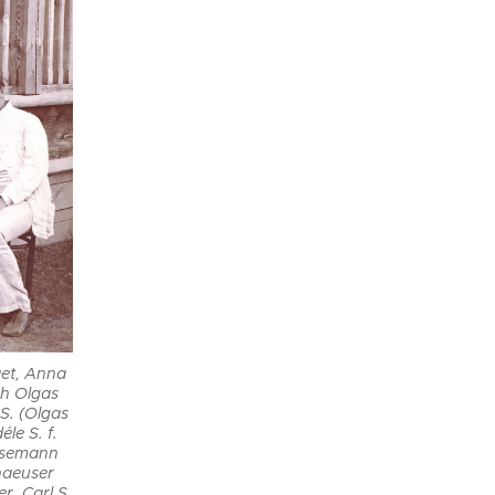
äet, Anna
ch Olgas
S. (Olgas
éle S. f.
Sesemann
haeuser
r, Carl S.