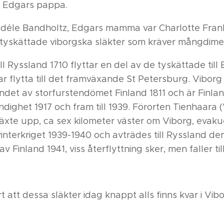
 Edgars pappa.
éle Bandholtz, Edgars mamma var Charlotte Fran
, tyskättade viborgska släkter som kräver mångdimen
ll Ryssland 1710 flyttar en del av de tyskättade till 
r flytta till det framväxande St Petersburg. Viborg åt
et av storfurstendömet Finland 1811 och är Finlan
ändighet 1917 och fram till 1939. Förorten Tienhaara 
växte upp, ca sex kilometer väster om Viborg, evak
nterkriget 1939-1940 och avträdes till Ryssland den
v Finland 1941, viss återflyttning sker, men faller ti
t att dessa släkter idag knappt alls finns kvar i Vibo