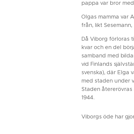
pappa var bror med
Olgas mamma var Ad
från, likt Sesemann
Då Viborg förloras ti
kvar och en del börja
samband med bildand
vid Finlands självst
svenska), där Elga 
med staden under vi
Staden återerövras a
1944.
Viborgs öde har gjor