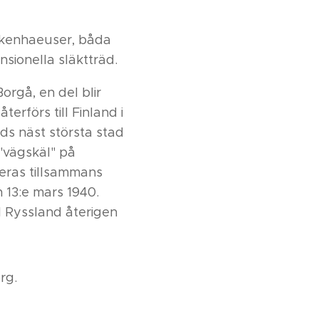
kenhaeuser, båda
sionella släktträd.
Borgå, en del blir
erförs till Finland i
ds näst största stad
("vägskäl" på
ueras tillsammans
 13:e mars 1940.
ll Ryssland återigen
rg.