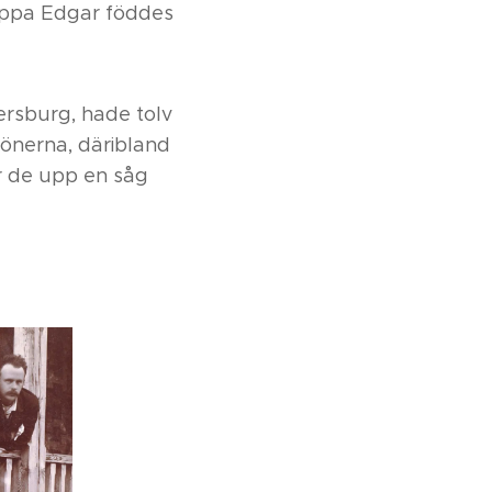
appa Edgar föddes
rsburg, hade tolv
 sönerna, däribland
er de upp en såg