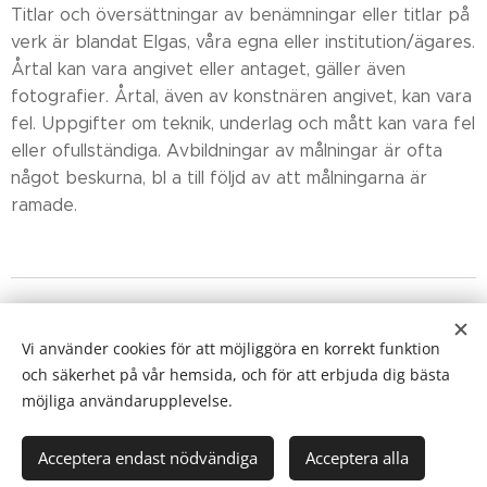
Titlar och översättningar av benämningar eller titlar på
verk är blandat Elgas, våra egna eller institution/ägares.
Årtal kan vara angivet eller antaget, gäller även
fotografier. Årtal, även av konstnären angivet, kan vara
fel. Uppgifter om teknik, underlag och mått kan vara fel
eller ofullständiga. Avbildningar av målningar är ofta
något beskurna, bl a till följd av att målningarna är
ramade.
NYHET: Ny avdelning
med alla Elgas
separatutställningar
med extra information finns nu som en undersida till
Vi använder cookies för att möjliggöra en korrekt funktion
"Utställningar".
och säkerhet på vår hemsida, och för att erbjuda dig bästa
Cookies
möjliga användarupplevelse.
Språk
Acceptera endast nödvändiga
Acceptera alla
Svenska
English
Suomi