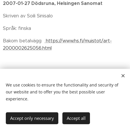
2007-01-27 Dödsruna, Helsingen Sanomat
Skriven av Soili Sinisalo
Språk: finska
Bakom betalvägg
https://www.hs.fi/muistot/art-
2000002625056.html
We use cookies to ensure the functionality and security of
our website and to offer you the best possible user
experience.
Accept only necessary
Accept all
1997 Helsingfors Universitet, Pro gradu-uppsats.