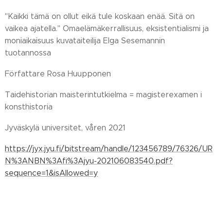
"Kaikki tämä on ollut eikä tule koskaan enää. Sitä on
vaikea ajatella." Omaelämäkerrallisuus, eksistentialismi ja
moniaikaisuus kuvataiteilija Elga Sesemannin
tuotannossa
Författare Rosa Huupponen
Taidehistorian maisterintutkielma = magisterexamen i
konsthistoria
Jyväskylä universitet, våren 2021
https://jyx.jyu.fi/bitstream/handle/123456789/76326/UR
N%3ANBN%3Afi%3Ajyu-202106083540.pdf?
sequence=1&isAllowed=y